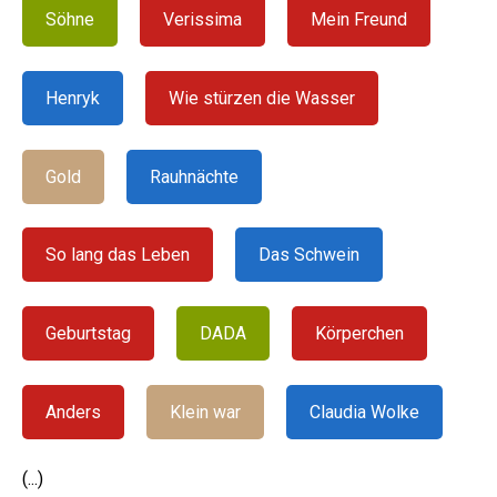
Söhne
Verissima
Mein Freund
Henryk
Wie stürzen die Wasser
Gold
Rauhnächte
So lang das Leben
Das Schwein
Geburtstag
DADA
Körperchen
Anders
Klein war
Claudia Wolke
(...)