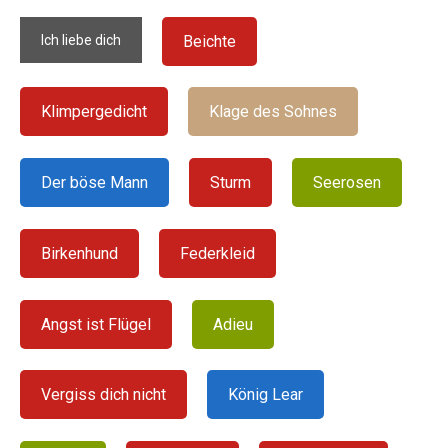
Ich liebe dich
Beichte
Klimpergedicht
Klage des Sohnes
Der böse Mann
Sturm
Seerosen
Birkenhund
Federkleid
Angst ist Flügel
Adieu
Vergiss dich nicht
König Lear