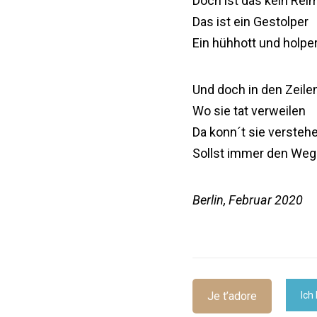
Doch ist das kein Rei
Das ist ein Gestolper
Ein hühhott und holpe
Und doch in den Zeile
Wo sie tat verweilen
Da konn´t sie versteh
Sollst immer den Weg
Berlin, Februar 2020
Je t’adore
Ich 