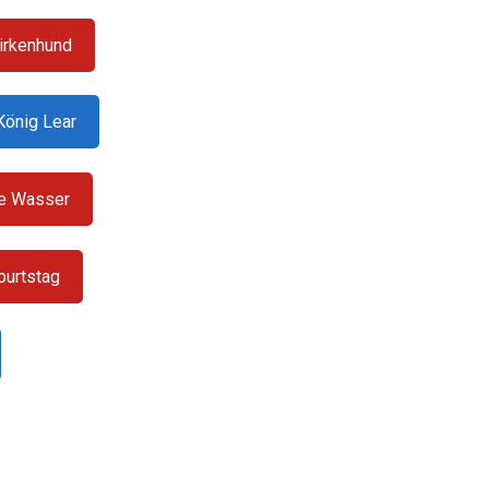
irkenhund
König Lear
ie Wasser
burtstag