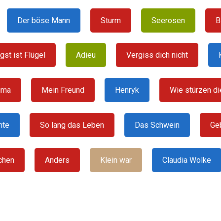
Der böse Mann
Sturm
Seerosen
B
gst ist Flügel
Adieu
Vergiss dich nicht
ima
Mein Freund
Henryk
Wie stürzen d
hte
So lang das Leben
Das Schwein
Ge
chen
Anders
Klein war
Claudia Wolke