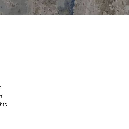
r
er
chts