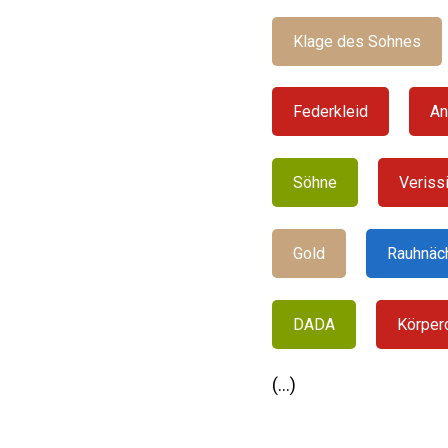
Klage des Sohnes
Federkleid
An
Söhne
Veriss
Gold
Rauhnäc
DADA
Körper
(...)