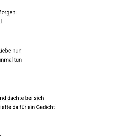
Morgen
l
 Liebe nun
inmal tun
und dachte bei sich
ette da für ein Gedicht