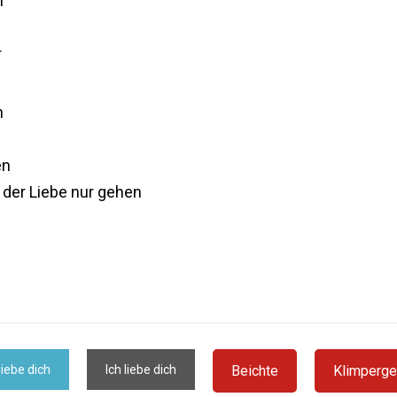
m
r
n
en
 der Liebe nur gehen
liebe dich
Ich liebe dich
Beichte
Klimperge